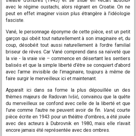
théâtre d’ombres (1943) et se situe en «écart absolu»
avec le régime oustachi, alors régnant en Croatie. On ne
peut en effet imaginer vision plus étrangère à l’idéologie
fasciste.
Vané, le personnage éponyme de cette pièce, est un petit
garçon qui obéit tout naturellement à son imaginaire et, du
coup, désobéit tout aussi naturellement à l’ordre familial
briseur de rêves. Car Vané comprend dans sa naïveté que
la vie - la vraie vie – commence en désertant les sentiers
balisés et que la simple liberté d’être se conquiert d’abord
avec l’arme invisible de l’imaginaire, toujours à même de
faire surgir le merveilleux ici et maintenant.
Apparaît ici dans sa forme la plus dépouillée un des
thèmes majeurs de Radovan Ivšić, convaincu que la quête
du merveilleux se confond avec celle de la liberté et que
l’une comme l’autre ne peuvent avoir de fin.
Vané
, courte
pièce écrite en 1943 pour un théâtre d'ombres, a été jouée
avec des acteurs à Dubrovnik en 1980, mais elle n'avait
encore jamais été représentée avec des ombres.