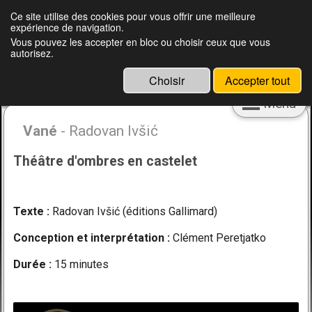
Français
English
Ce site utilise des cookies pour vous offrir une meilleure
expérience de navigation.
Clément Peretjatko, metteur en scène,
Vous pouvez les accepter en bloc ou choisir ceux que vous
autorisez.
marionnettiste, pédagogue et ingénieur
culturel
Choisir
Accepter tout
Menu
Vané
- Radovan Ivšić
Théâtre d'ombres en castelet
Texte :
Radovan Ivšić (éditions Gallimard)
Conception et interprétation :
Clément Peretjatko
Durée :
15 minutes