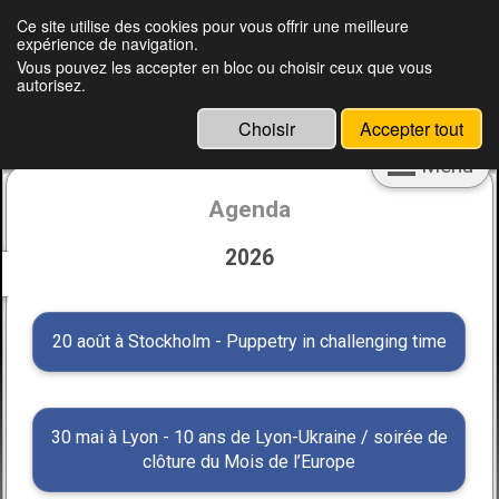
Français
English
Ce site utilise des cookies pour vous offrir une meilleure
expérience de navigation.
Clément Peretjatko, metteur en scène,
Vous pouvez les accepter en bloc ou choisir ceux que vous
autorisez.
marionnettiste, pédagogue et ingénieur
culturel
Choisir
Accepter tout
Menu
Agenda
2026
20 août à Stockholm - Puppetry in challenging time
30 mai à Lyon - 10 ans de Lyon-Ukraine / soirée de
clôture du Mois de l’Europe