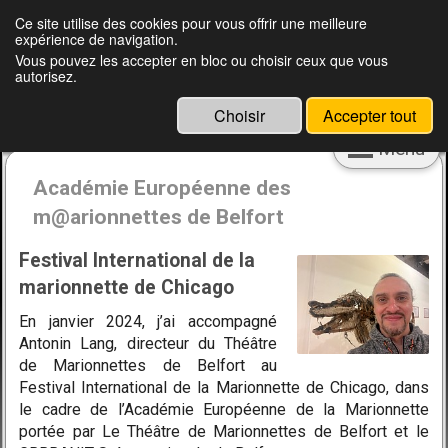
Français
English
Ce site utilise des cookies pour vous offrir une meilleure
expérience de navigation.
Clément Peretjatko, metteur en scène,
Vous pouvez les accepter en bloc ou choisir ceux que vous
autorisez.
marionnettiste, pédagogue et ingénieur
culturel
Choisir
Accepter tout
Menu
Académie Européenne des
m@arionnettes de Belfort
Festival International de la
marionnette de Chicago
En janvier 2024, j’ai accompagné
Antonin Lang, directeur du Théâtre
de Marionnettes de Belfort au
Festival International de la Marionnette de Chicago, dans
le cadre de l’Académie Européenne de la Marionnette
portée par Le Théâtre de Marionnettes de Belfort et le